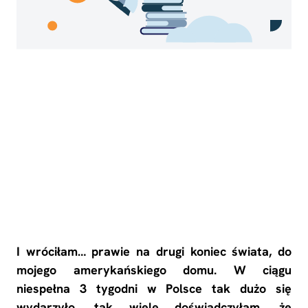
W tym artykule
dowiesz się
No headings were found on this page.
I wróciłam… prawie na drugi koniec świata, do
mojego amerykańskiego domu. W ciągu
niespełna 3 tygodni w Polsce tak dużo się
wydarzyło, tak wiele doświadczyłam, że