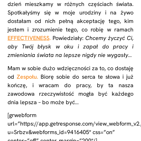
dzień mieszkamy w różnych częściach świata.
Spotkałyśmy się w moje urodziny i na żywo
dostałam od nich pełną akceptację tego, kim
jestem i zrozumienie tego, co robię w ramach
EFFECTIVENESS
.
Powiedziały:
Chcemy życzyć Ci,
aby Twój błysk w oku i zapał do pracy i
zmieniania świata na lepsze nigdy nie wygasły…
Mam w sobie dużo wdzięczności za to, co dostaję
od
Zespołu.
Biorę sobie do serca te słowa i już
kończę, i wracam do pracy, by ta nasza
zawodowa rzeczywistość mogła być każdego
dnia lepsza – bo może być…
[grwebform
url=”https://app.getresponse.com/view_webform_v2.
u=Srbzv&webforms_id=9416405″ css=”on”
center=”off” center_margin=”200″/]