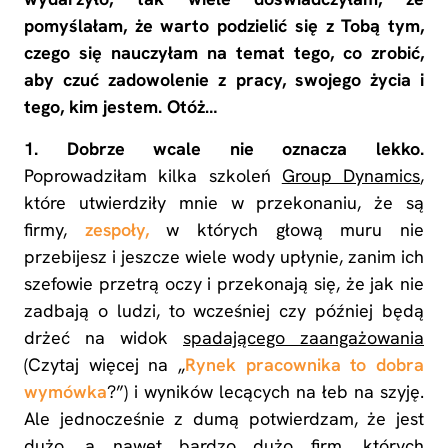
pomyślałam, że warto podzielić się z Tobą tym,
czego się nauczyłam na temat tego, co zrobić,
aby czuć zadowolenie z pracy, swojego życia i
tego, kim jestem. Otóż…
1. Dobrze wcale nie oznacza lekko.
Poprowadziłam kilka szkoleń
Group Dynamics
,
które utwierdziły mnie w przekonaniu, że są
firmy,
zespoły,
w których głową muru nie
przebijesz i jeszcze wiele wody upłynie, zanim ich
szefowie przetrą oczy i przekonają się, że jak nie
zadbają o ludzi, to wcześniej czy później będą
drżeć na widok
spadającego zaangażowania
(Czytaj więcej na „
Rynek pracownika to dobra
wymówka
?”) i wyników lecących na łeb na szyję.
Ale jednocześnie z dumą potwierdzam, że jest
dużo, a nawet bardzo dużo firm, których