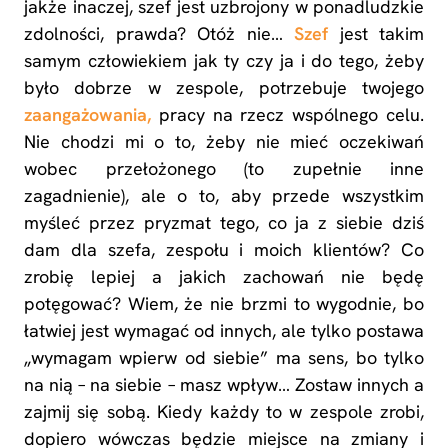
jakże inaczej, szef jest uzbrojony w ponadludzkie
zdolności, prawda? Otóż nie…
Szef
jest takim
samym człowiekiem jak ty czy ja i do tego, żeby
było dobrze w zespole, potrzebuje twojego
zaangażowania,
pracy na rzecz wspólnego celu.
Nie chodzi mi o to, żeby nie mieć oczekiwań
wobec przełożonego (to zupełnie inne
zagadnienie), ale o to, aby przede wszystkim
myśleć przez pryzmat tego, co ja z siebie dziś
dam dla szefa, zespołu i moich klientów? Co
zrobię lepiej a jakich zachowań nie będę
potęgować? Wiem, że nie brzmi to wygodnie, bo
łatwiej jest wymagać od innych, ale tylko postawa
„wymagam wpierw od siebie” ma sens, bo tylko
na nią – na siebie – masz wpływ… Zostaw innych a
zajmij się sobą. Kiedy każdy to w zespole zrobi,
dopiero wówczas będzie miejsce na zmiany i