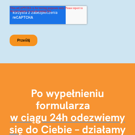
Po wypełnieniu
formularza
w ciągu 24h odezwiemy
się
do Ciebie – działamy