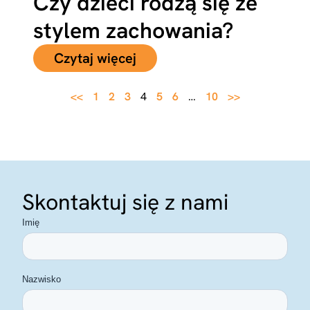
Czy dzieci rodzą się ze
stylem zachowania?
Czytaj więcej
<<
1
2
3
4
5
6
…
10
>>
Skontaktuj się z nami