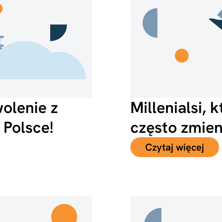
olenie z
Millenialsi, 
 Polsce!
często zmien
Czytaj więcej