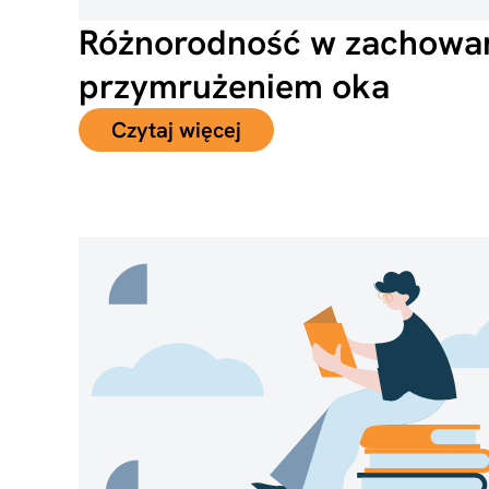
Różnorodność w zachowan
przymrużeniem oka
Czytaj więcej