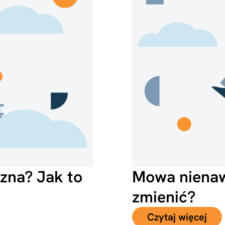
szna? Jak to
Mowa nienawi
zmienić?
Czytaj więcej