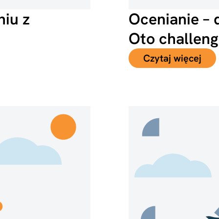
iu z
Ocenianie – 
Oto challen
Czytaj więcej