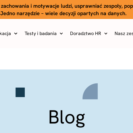
 zachowania i motywacje ludzi, usprawniać zespoły, po
Jedno narzędzie – wiele decyzji opartych na danych.
ikacja
Testy i badania
Doradztwo HR
Nasz ze
Blog