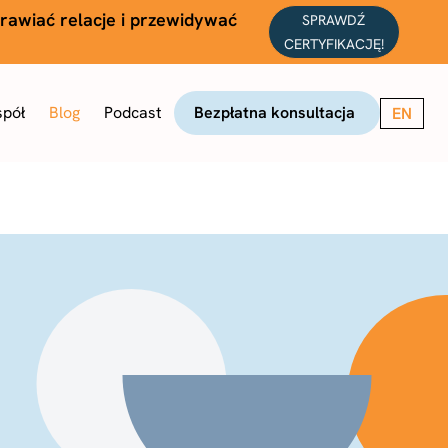
prawiać relacje i przewidywać
SPRAWDŹ
CERTYFIKACJĘ!
spół
Blog
Podcast
Bezpłatna konsultacja
EN