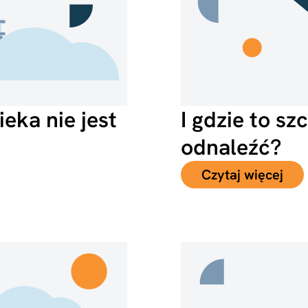
eka nie jest
I gdzie to sz
odnaleźć?
Czytaj więcej