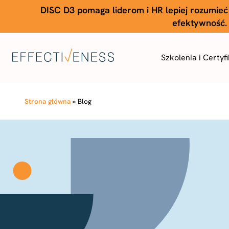
DISC D3 pomaga liderom i HR lepiej rozumieć
efektywność. 
Szkolenia i Certyf
Strona główna
»
Blog