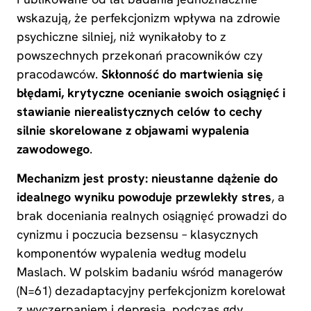
wskazują, że perfekcjonizm wpływa na zdrowie
psychiczne silniej, niż wynikałoby to z
powszechnych przekonań pracowników czy
pracodawców.
Skłonność do martwienia się
błędami, krytyczne ocenianie swoich osiągnięć i
stawianie nierealistycznych celów to cechy
silnie skorelowane z objawami wypalenia
zawodowego
.
Mechanizm jest prosty: nieustanne dążenie do
idealnego wyniku powoduje przewlekły stres
, a
brak doceniania realnych osiągnięć prowadzi do
cynizmu i poczucia bezsensu – klasycznych
komponentów wypalenia według modelu
Maslach. W polskim badaniu wśród managerów
(N=61) dezadaptacyjny perfekcjonizm korelował
z wyczerpaniem i depresją, podczas gdy