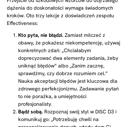
Przejście od szkodliwych wzorców do dojrzałego
dążenia do doskonałości wymaga świadomych
kroków. Oto trzy lekcje z doświadczeń zespołu
Effectiveness:
Kto pyta, nie błądzi.
Zamiast milczeć z
obawy, że pokażesz niekompetencję, używaj
konkretnych zdań: „Chciałabym
doprecyzować dwa elementy zadania, żeby
uniknąć błędów” albo „Zanim zacznę,
sprawdźmy, czy dobrze rozumiem cel.”
Nauka akceptacji błędów jest kluczowa dla
zdrowego perfekcjonizmu. Zadawanie pytań
to nie porażka, a umiejętności
profesjonalisty.
Bądź sobą.
Rozpoznaj swój styl w DISC D3 i
komunikuj go: „Potrzebuję chwili na
przeanalizowanie danych, wtedy dam Ci